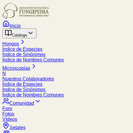
Inicio
Catálogo
Hongos
Índice de Especies
Índice de Sinónimos
Índice de Nombres Comunes
Microscopías
N
Nuestros Colaboradores
Índice de Especies
Índice de Sinónimos
Índice de Nombres Comunes
Comunidad
Foro
Fotos
Vídeos
Setales