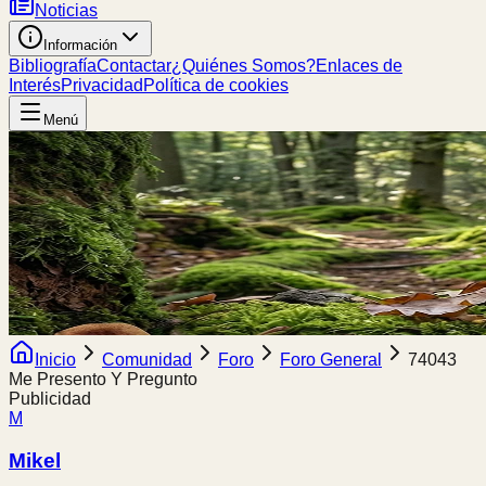
Noticias
Información
Bibliografía
Contactar
¿Quiénes Somos?
Enlaces de
Interés
Privacidad
Política de cookies
Menú
Inicio
Comunidad
Foro
Foro General
74043
Me Presento Y Pregunto
Publicidad
M
Mikel