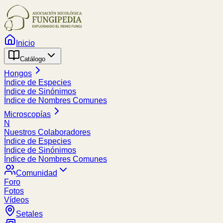
Inicio
Catálogo
Hongos
Índice de Especies
Índice de Sinónimos
Índice de Nombres Comunes
Microscopías
N
Nuestros Colaboradores
Índice de Especies
Índice de Sinónimos
Índice de Nombres Comunes
Comunidad
Foro
Fotos
Vídeos
Setales