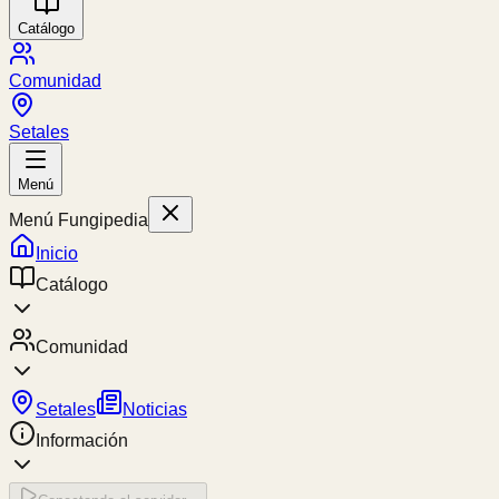
Catálogo
Comunidad
Setales
Menú
Menú Fungipedia
Inicio
Catálogo
Comunidad
Setales
Noticias
Información