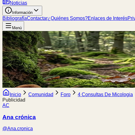
Noticias
Información
Bibliografía
Contactar
¿Quiénes Somos?
Enlaces de Interés
Pri
Menú
Inicio
Comunidad
Foro
4 Consultas De Micologia
Publicidad
AC
Ana crónica
@
Ana.cronica