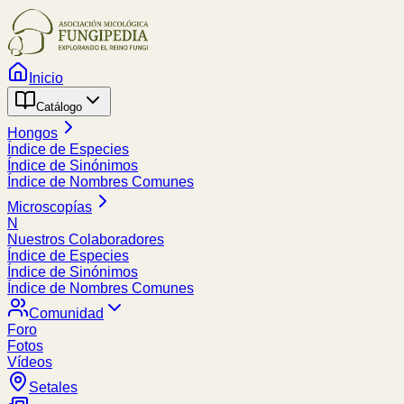
Inicio
Catálogo
Hongos
Índice de Especies
Índice de Sinónimos
Índice de Nombres Comunes
Microscopías
N
Nuestros Colaboradores
Índice de Especies
Índice de Sinónimos
Índice de Nombres Comunes
Comunidad
Foro
Fotos
Vídeos
Setales