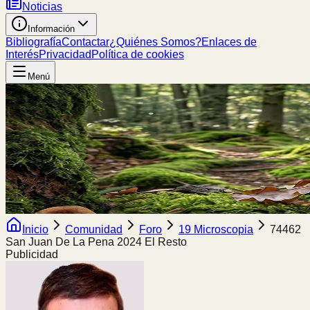
Noticias
Información
Bibliografía
Contactar
¿Quiénes Somos?
Enlaces de
Interés
Privacidad
Política de cookies
Menú
Inicio
Comunidad
Foro
19 Microscopia
74462
San Juan De La Pena 2024 El Resto
Publicidad