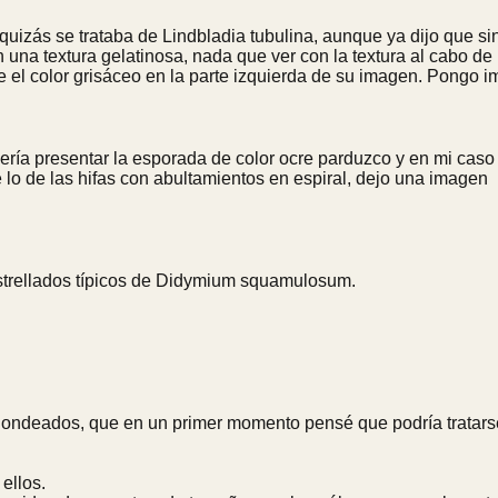
uizás se trataba de Lindbladia tubulina, aunque ya dijo que sin
 textura gelatinosa, nada que ver con la textura al cabo de poc
e el color grisáceo en la parte izquierda de su imagen. Pongo 
ebería presentar la esporada de color ocre parduzco y en mi ca
de las hifas con abultamientos en espiral, dejo una imagen
estrellados típicos de Didymium squamulosum.
dondeados, que en un primer momento pensé que podría tratar
ellos.