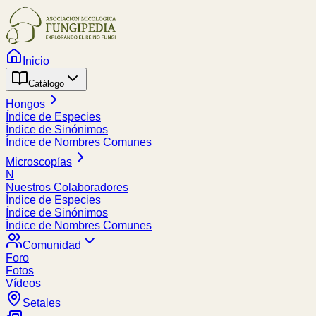
Inicio
Catálogo
Hongos
Índice de Especies
Índice de Sinónimos
Índice de Nombres Comunes
Microscopías
N
Nuestros Colaboradores
Índice de Especies
Índice de Sinónimos
Índice de Nombres Comunes
Comunidad
Foro
Fotos
Vídeos
Setales