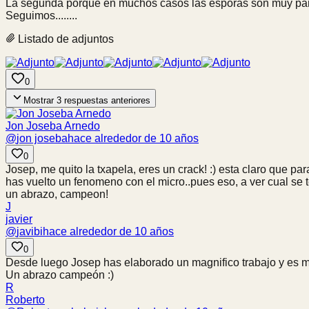
La segunda porque en muchos casos las esporas son muy parec
Seguimos........
Listado de adjuntos
0
Mostrar
3
respuestas anteriores
Jon Joseba Arnedo
@
jon joseba
hace alrededor de 10 años
0
Josep, me quito la txapela, eres un crack! :) esta claro que p
has vuelto un fenomeno con el micro..pues eso, a ver cual se te
un abrazo, campeon!
J
javier
@
javibi
hace alrededor de 10 años
0
Desde luego Josep has elaborado un magnifico trabajo y es 
Un abrazo campeón :)
R
Roberto