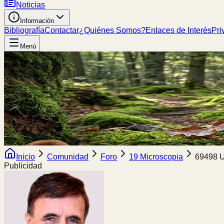
Noticias
Información
Bibliografía
Contactar
¿Quiénes Somos?
Enlaces de Interés
Pri
Menú
Inicio
Comunidad
Foro
19 Microscopia
69498 U
Publicidad