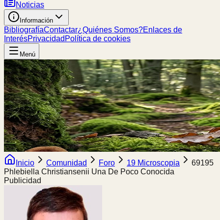
Noticias
Información
Bibliografía
Contactar
¿Quiénes Somos?
Enlaces de
Interés
Privacidad
Política de cookies
Menú
Inicio
Comunidad
Foro
19 Microscopia
69195
Phlebiella Christiansenii Una De Poco Conocida
Publicidad