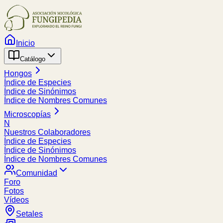
Inicio
Catálogo
Hongos
Índice de Especies
Índice de Sinónimos
Índice de Nombres Comunes
Microscopías
N
Nuestros Colaboradores
Índice de Especies
Índice de Sinónimos
Índice de Nombres Comunes
Comunidad
Foro
Fotos
Vídeos
Setales