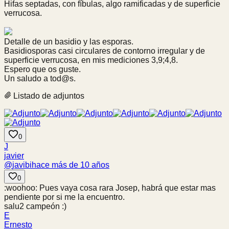
Hifas septadas, con fíbulas, algo ramificadas y de superficie
verrucosa.
Detalle de un basidio y las esporas.
Basidiosporas casi circulares de contorno irregular y de
superficie verrucosa, en mis mediciones 3,9;4,8.
Espero que os guste.
Un saludo a tod@s.
Listado de adjuntos
0
J
javier
@
javibi
hace más de 10 años
0
:woohoo: Pues vaya cosa rara Josep, habrá que estar mas
pendiente por si me la encuentro.
salu2 campeón :)
E
Ernesto