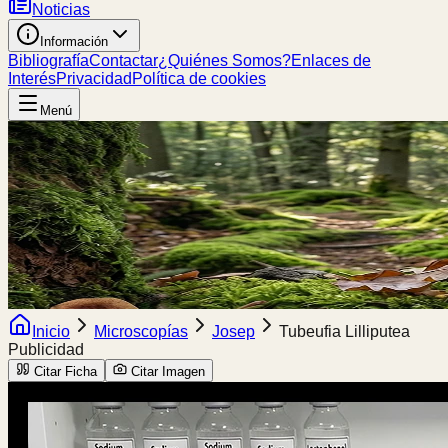
Noticias
Información
Bibliografía
Contactar
¿Quiénes Somos?
Enlaces de
Interés
Privacidad
Política de cookies
Menú
Inicio
Microscopías
Josep
Tubeufia Lilliputea
Publicidad
Citar Ficha
Citar Imagen