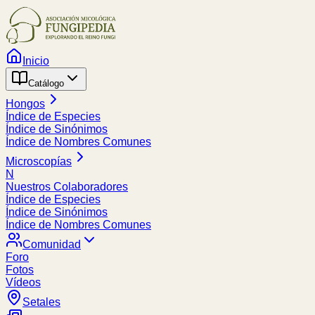
Inicio
Catálogo
Hongos
Índice de Especies
Índice de Sinónimos
Índice de Nombres Comunes
Microscopías
N
Nuestros Colaboradores
Índice de Especies
Índice de Sinónimos
Índice de Nombres Comunes
Comunidad
Foro
Fotos
Vídeos
Setales