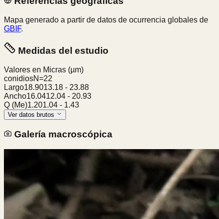
Referencias geográficas
Mapa generado a partir de datos de ocurrencia globales de
GBIF
.
Medidas del estudio
Valores en Micras
(µm)
conidios
N=
22
Largo
18.90
13.18
-
23.88
Ancho
16.04
12.04
-
20.93
Q (Me)
1.20
1.04
-
1.43
Ver datos brutos
Galería macroscópica