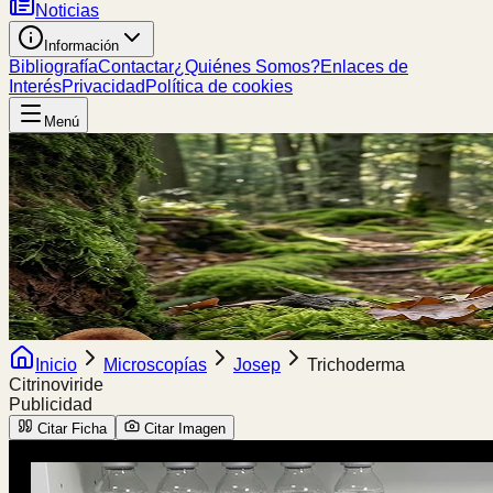
Noticias
Información
Bibliografía
Contactar
¿Quiénes Somos?
Enlaces de
Interés
Privacidad
Política de cookies
Menú
Inicio
Microscopías
Josep
Trichoderma
Citrinoviride
Publicidad
Citar Ficha
Citar Imagen