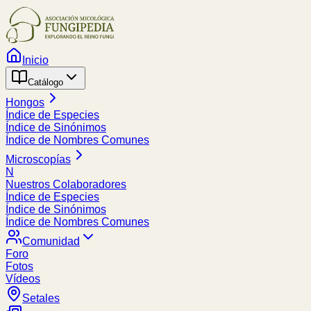
Inicio
Catálogo
Hongos
Índice de Especies
Índice de Sinónimos
Índice de Nombres Comunes
Microscopías
N
Nuestros Colaboradores
Índice de Especies
Índice de Sinónimos
Índice de Nombres Comunes
Comunidad
Foro
Fotos
Vídeos
Setales