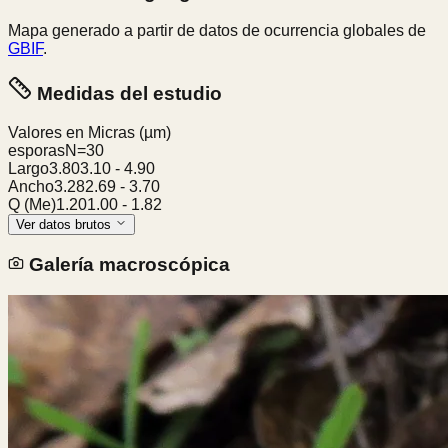
Mapa generado a partir de datos de ocurrencia globales de
GBIF
.
Medidas del estudio
Valores en Micras
(µm)
esporas
N=
30
Largo
3.80
3.10
-
4.90
Ancho
3.28
2.69
-
3.70
Q (Me)
1.20
1.00
-
1.82
Ver datos brutos
Galería macroscópica