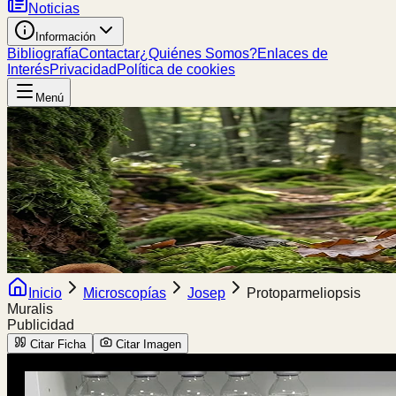
Noticias
Información
Bibliografía
Contactar
¿Quiénes Somos?
Enlaces de
Interés
Privacidad
Política de cookies
Menú
Inicio
Microscopías
Josep
Protoparmeliopsis
Muralis
Publicidad
Citar Ficha
Citar Imagen