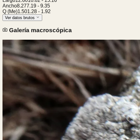
Largo
12.60
10.62
-
15.16
Ancho
8.27
7.19
-
9.35
Q (Me)
1.50
1.28
-
1.92
Ver datos brutos
Galería macroscópica