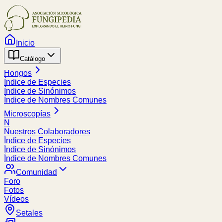
Inicio
Catálogo
Hongos
Índice de Especies
Índice de Sinónimos
Índice de Nombres Comunes
Microscopías
N
Nuestros Colaboradores
Índice de Especies
Índice de Sinónimos
Índice de Nombres Comunes
Comunidad
Foro
Fotos
Vídeos
Setales