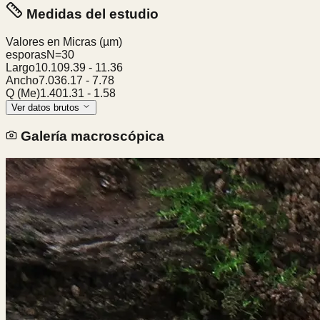
Medidas del estudio
Valores en Micras
(µm)
esporas
N=
30
Largo
10.10
9.39
-
11.36
Ancho
7.03
6.17
-
7.78
Q (Me)
1.40
1.31
-
1.58
Ver datos brutos
Galería macroscópica