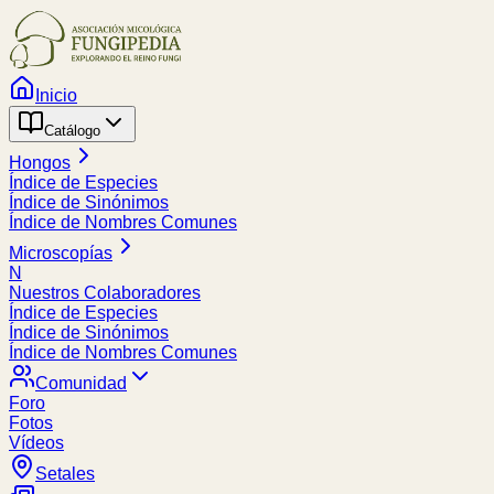
Inicio
Catálogo
Hongos
Índice de Especies
Índice de Sinónimos
Índice de Nombres Comunes
Microscopías
N
Nuestros Colaboradores
Índice de Especies
Índice de Sinónimos
Índice de Nombres Comunes
Comunidad
Foro
Fotos
Vídeos
Setales