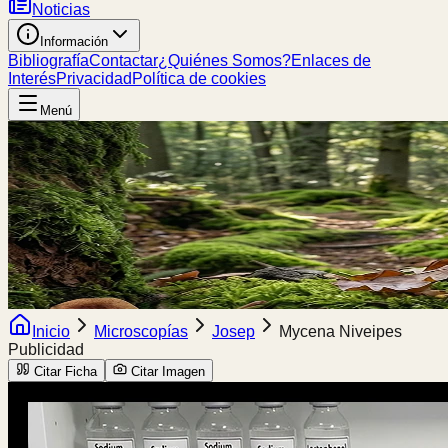
Noticias
Información
Bibliografía
Contactar
¿Quiénes Somos?
Enlaces de
Interés
Privacidad
Política de cookies
Menú
Inicio
Microscopías
Josep
Mycena Niveipes
Publicidad
Citar Ficha
Citar Imagen