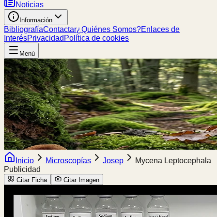
Noticias
Información
Bibliografía
Contactar
¿Quiénes Somos?
Enlaces de
Interés
Privacidad
Política de cookies
Menú
Inicio
Microscopías
Josep
Mycena Leptocephala
Publicidad
Citar Ficha
Citar Imagen