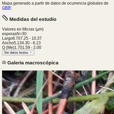
Mapa generado a partir de datos de ocurrencia globales de
GBIF
.
Medidas del estudio
Valores en Micras
(µm)
esporas
N=
30
Largo
8.70
7.25
-
10.37
Ancho
5.13
4.30
-
6.13
Q (Me)
1.70
1.59
-
2.00
Ver datos brutos
Galería macroscópica