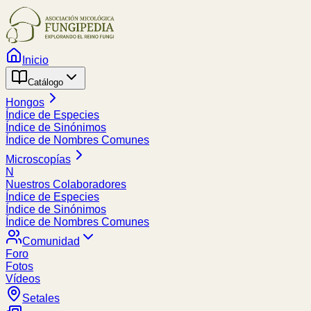
Inicio
Catálogo
Hongos
Índice de Especies
Índice de Sinónimos
Índice de Nombres Comunes
Microscopías
N
Nuestros Colaboradores
Índice de Especies
Índice de Sinónimos
Índice de Nombres Comunes
Comunidad
Foro
Fotos
Vídeos
Setales