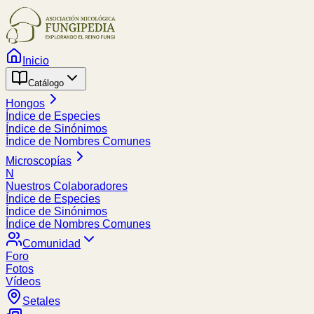
Inicio
Catálogo
Hongos
Índice de Especies
Índice de Sinónimos
Índice de Nombres Comunes
Microscopías
N
Nuestros Colaboradores
Índice de Especies
Índice de Sinónimos
Índice de Nombres Comunes
Comunidad
Foro
Fotos
Vídeos
Setales