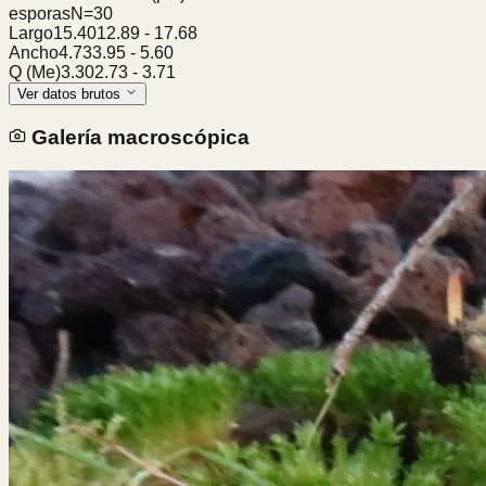
esporas
N=
30
Largo
15.40
12.89
-
17.68
Ancho
4.73
3.95
-
5.60
Q (Me)
3.30
2.73
-
3.71
Ver datos brutos
Galería macroscópica