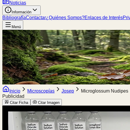
Noticias
Información
Bibliografía
Contactar
¿Quiénes Somos?
Enlaces de Interés
Pri
Menú
Inicio
Microscopías
Josep
Microglossum Nudipes
Publicidad
Citar Ficha
Citar Imagen