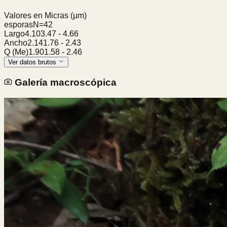
Valores en Micras
(µm)
esporas
N=
42
Largo
4.10
3.47
-
4.66
Ancho
2.14
1.76
-
2.43
Q (Me)
1.90
1.58
-
2.46
Ver datos brutos
Galería macroscópica