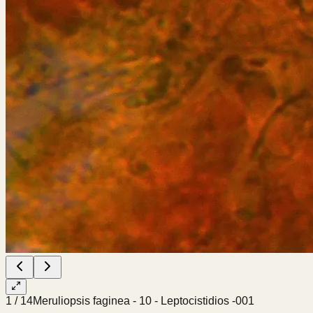
1
/
14
Meruliopsis faginea - 10 - Leptocistidios -001