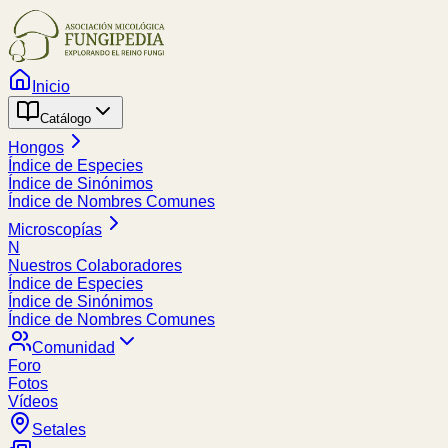
Inicio
Catálogo
Hongos
Índice de Especies
Índice de Sinónimos
Índice de Nombres Comunes
Microscopías
N
Nuestros Colaboradores
Índice de Especies
Índice de Sinónimos
Índice de Nombres Comunes
Comunidad
Foro
Fotos
Vídeos
Setales