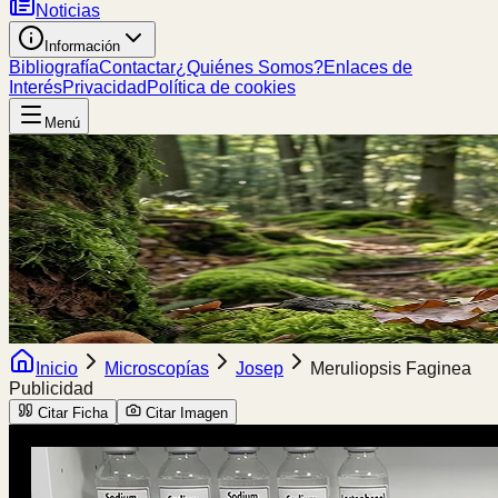
Noticias
Información
Bibliografía
Contactar
¿Quiénes Somos?
Enlaces de
Interés
Privacidad
Política de cookies
Menú
Inicio
Microscopías
Josep
Meruliopsis Faginea
Publicidad
Citar Ficha
Citar Imagen