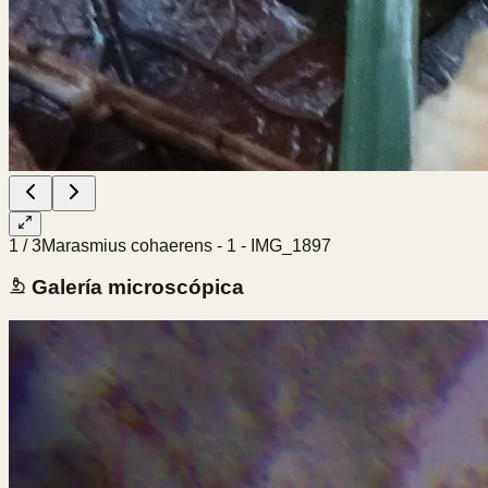
1
/
3
Marasmius cohaerens - 1 - IMG_1897
Galería microscópica