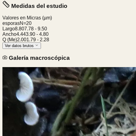
Medidas del estudio
Valores en Micras
(µm)
esporas
N=
20
Largo
8.80
7.78
-
9.50
Ancho
4.44
3.90
-
4.80
Q (Me)
2.00
1.79
-
2.28
Ver datos brutos
Galería macroscópica