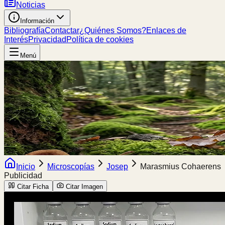
Noticias
Información
Bibliografía
Contactar
¿Quiénes Somos?
Enlaces de
Interés
Privacidad
Política de cookies
Menú
Inicio
Microscopías
Josep
Marasmius Cohaerens
Publicidad
Citar Ficha
Citar Imagen