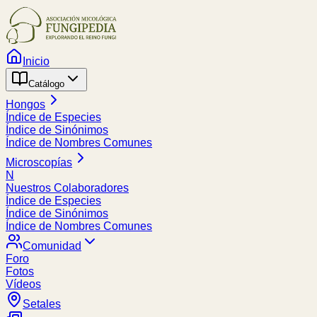
Inicio
Catálogo
Hongos
Índice de Especies
Índice de Sinónimos
Índice de Nombres Comunes
Microscopías
N
Nuestros Colaboradores
Índice de Especies
Índice de Sinónimos
Índice de Nombres Comunes
Comunidad
Foro
Fotos
Vídeos
Setales