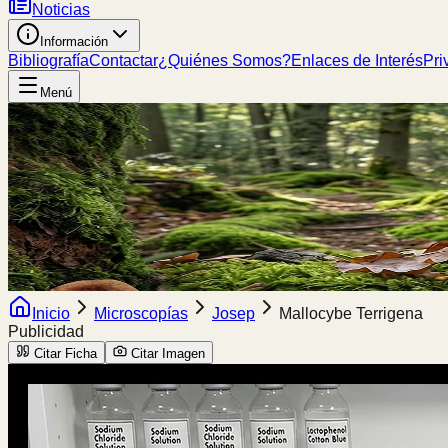
Noticias
Información
Bibliografía
Contactar
¿Quiénes Somos?
Enlaces de Interés
Pri
Menú
Inicio
Microscopías
Josep
Mallocybe Terrigena
Publicidad
Citar Ficha
Citar Imagen