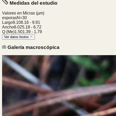
Medidas del estudio
Valores en Micras
(µm)
esporas
N=
30
Largo
9.10
8.16
-
9.91
Ancho
6.02
5.18
-
6.72
Q (Me)
1.50
1.39
-
1.79
Ver datos brutos
Galería macroscópica