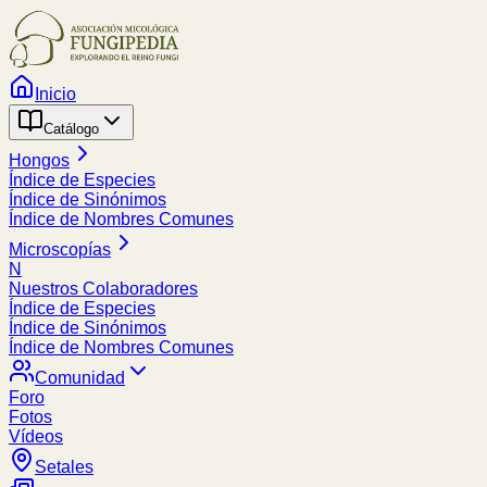
Inicio
Catálogo
Hongos
Índice de Especies
Índice de Sinónimos
Índice de Nombres Comunes
Microscopías
N
Nuestros Colaboradores
Índice de Especies
Índice de Sinónimos
Índice de Nombres Comunes
Comunidad
Foro
Fotos
Vídeos
Setales