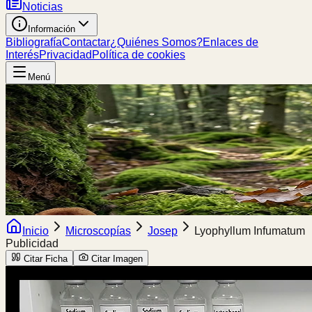
Noticias
Información
Bibliografía
Contactar
¿Quiénes Somos?
Enlaces de
Interés
Privacidad
Política de cookies
Menú
Inicio
Microscopías
Josep
Lyophyllum Infumatum
Publicidad
Citar Ficha
Citar Imagen