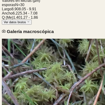
Valores en Micras
(µm)
esporas
N=
30
Largo
8.90
8.05
-
9.91
Ancho
6.22
5.34
-
7.08
Q (Me)
1.40
1.27
-
1.86
Ver datos brutos
Galería macroscópica