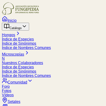
Inicio
Catálogo
Hongos
Índice de Especies
Índice de Sinónimos
Índice de Nombres Comunes
Microscopías
N
Nuestros Colaboradores
Índice de Especies
Índice de Sinónimos
Índice de Nombres Comunes
Comunidad
Foro
Fotos
Vídeos
Setales