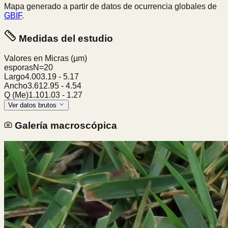
Mapa generado a partir de datos de ocurrencia globales de
GBIF
.
Medidas del estudio
Valores en Micras
(µm)
esporas
N=
20
Largo
4.00
3.19
-
5.17
Ancho
3.61
2.95
-
4.54
Q (Me)
1.10
1.03
-
1.27
Ver datos brutos
Galería macroscópica