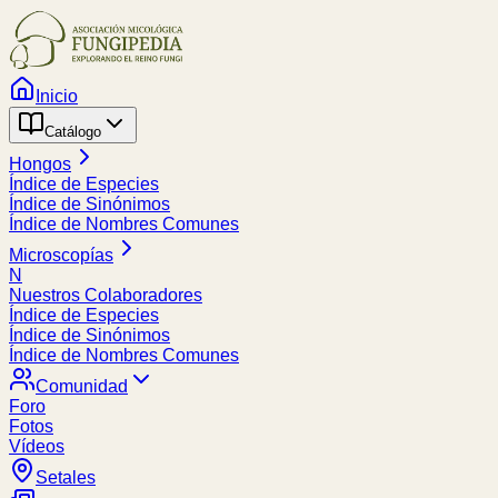
Inicio
Catálogo
Hongos
Índice de Especies
Índice de Sinónimos
Índice de Nombres Comunes
Microscopías
N
Nuestros Colaboradores
Índice de Especies
Índice de Sinónimos
Índice de Nombres Comunes
Comunidad
Foro
Fotos
Vídeos
Setales