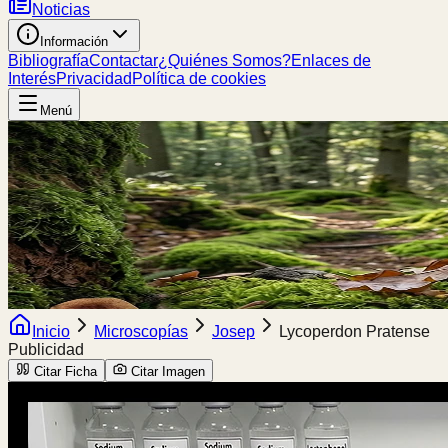
Noticias
Información
Bibliografía
Contactar
¿Quiénes Somos?
Enlaces de
Interés
Privacidad
Política de cookies
Menú
Inicio
Microscopías
Josep
Lycoperdon Pratense
Publicidad
Citar Ficha
Citar Imagen