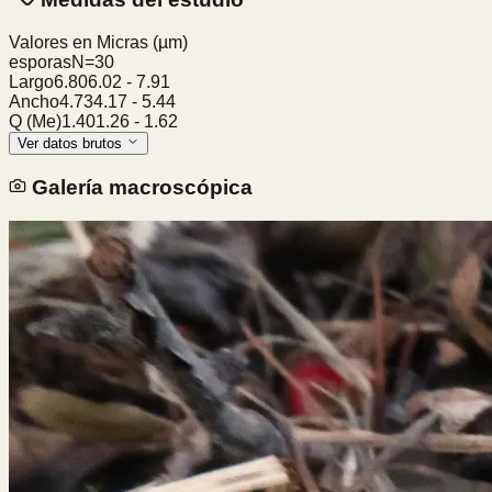
Valores en Micras
(µm)
esporas
N=
30
Largo
6.80
6.02
-
7.91
Ancho
4.73
4.17
-
5.44
Q (Me)
1.40
1.26
-
1.62
Ver datos brutos
Galería macroscópica