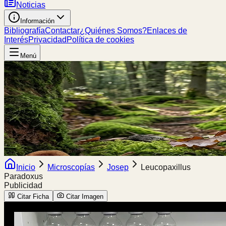
Noticias
Información
Bibliografía
Contactar
¿Quiénes Somos?
Enlaces de
Interés
Privacidad
Política de cookies
Menú
Inicio
Microscopías
Josep
Leucopaxillus
Paradoxus
Publicidad
Citar Ficha
Citar Imagen