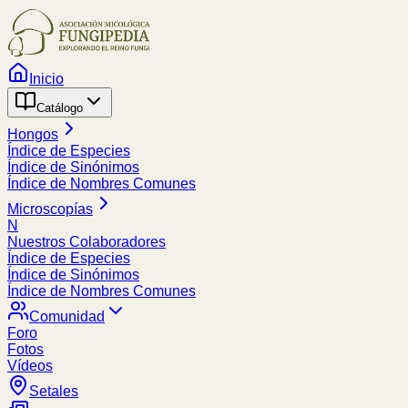
Inicio
Catálogo
Hongos
Índice de Especies
Índice de Sinónimos
Índice de Nombres Comunes
Microscopías
N
Nuestros Colaboradores
Índice de Especies
Índice de Sinónimos
Índice de Nombres Comunes
Comunidad
Foro
Fotos
Vídeos
Setales