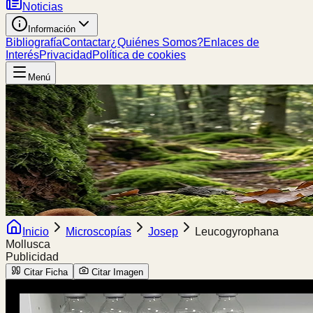
Noticias
Información
Bibliografía
Contactar
¿Quiénes Somos?
Enlaces de
Interés
Privacidad
Política de cookies
Menú
Inicio
Microscopías
Josep
Leucogyrophana
Mollusca
Publicidad
Citar Ficha
Citar Imagen