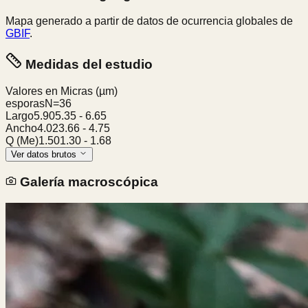
Mapa generado a partir de datos de ocurrencia globales de
GBIF
.
Medidas del estudio
Valores en Micras
(µm)
esporas
N=
36
Largo
5.90
5.35
-
6.65
Ancho
4.02
3.66
-
4.75
Q (Me)
1.50
1.30
-
1.68
Ver datos brutos
Galería macroscópica