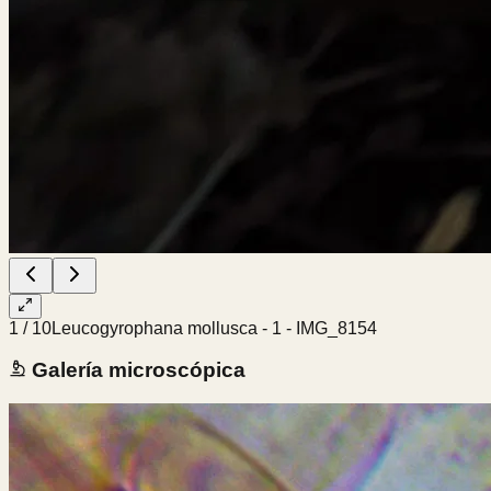
1
/
10
Leucogyrophana mollusca - 1 - IMG_8154
Galería microscópica