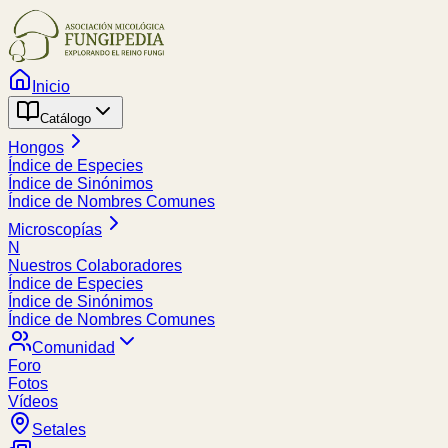
Inicio
Catálogo
Hongos
Índice de Especies
Índice de Sinónimos
Índice de Nombres Comunes
Microscopías
N
Nuestros Colaboradores
Índice de Especies
Índice de Sinónimos
Índice de Nombres Comunes
Comunidad
Foro
Fotos
Vídeos
Setales