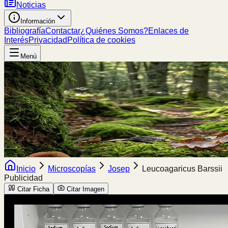
Noticias
Información
Bibliografía
Contactar
¿Quiénes Somos?
Enlaces de
Interés
Privacidad
Política de cookies
Menú
Inicio
Microscopías
Josep
Leucoagaricus Barssii
Publicidad
Citar Ficha
Citar Imagen