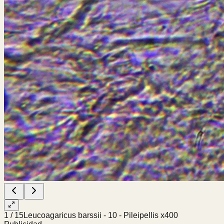
1
/
15
Leucoagaricus barssii - 10 - Pileipellis x400