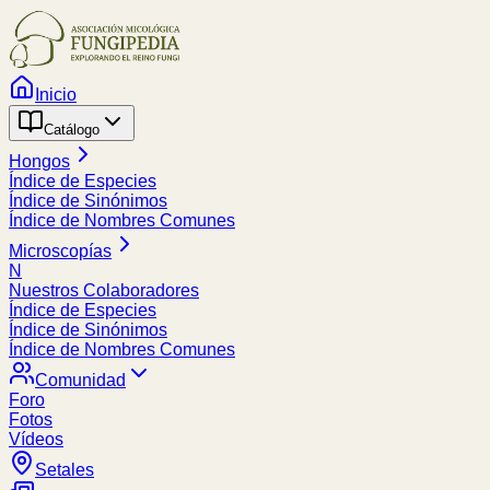
Inicio
Catálogo
Hongos
Índice de Especies
Índice de Sinónimos
Índice de Nombres Comunes
Microscopías
N
Nuestros Colaboradores
Índice de Especies
Índice de Sinónimos
Índice de Nombres Comunes
Comunidad
Foro
Fotos
Vídeos
Setales