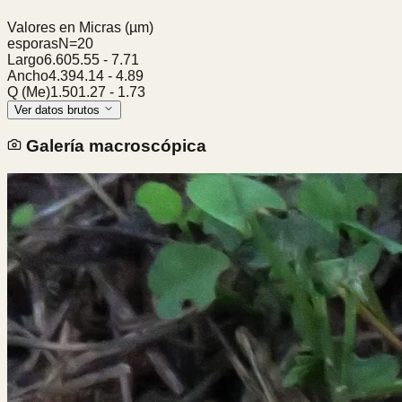
Valores en Micras
(µm)
esporas
N=
20
Largo
6.60
5.55
-
7.71
Ancho
4.39
4.14
-
4.89
Q (Me)
1.50
1.27
-
1.73
Ver datos brutos
Galería macroscópica