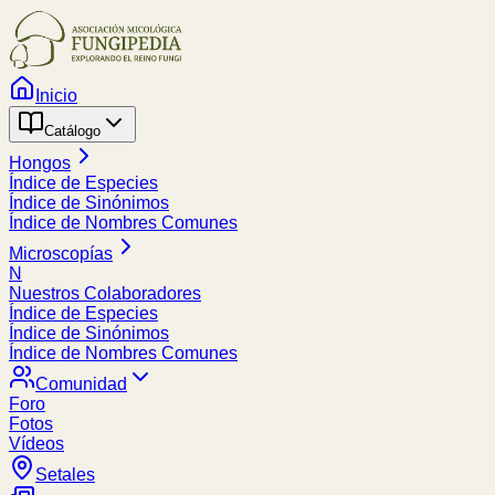
Inicio
Catálogo
Hongos
Índice de Especies
Índice de Sinónimos
Índice de Nombres Comunes
Microscopías
N
Nuestros Colaboradores
Índice de Especies
Índice de Sinónimos
Índice de Nombres Comunes
Comunidad
Foro
Fotos
Vídeos
Setales