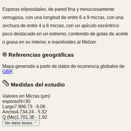
Esporas elipsoidales, de pared fina y minuciosamente
verrugosa, con una longitud de entre 6 a 9 micras, con una
anchura de entre 4 a 6 micras, con un apículo excéntrico
poco destacado en un extremo, contenido de gotas de aceite
o grasa en su interior, e inamiloides al Melzer.
Referencias geográficas
Mapa generado a partir de datos de ocurrencia globales de
GBIF
.
Medidas del estudio
Valores en Micras
(µm)
esporas
N=
30
Largo
7.90
6.73
-
9.06
Ancho
4.73
4.24
-
5.32
Q (Me)
1.70
1.36
-
1.92
Ver datos brutos