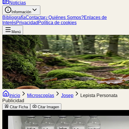
Noticias
Información
Bibliografía
Contactar
¿Quiénes Somos?
Enlaces de
Interés
Privacidad
Política de cookies
Menú
Inicio
Microscopías
Josep
Lepista Personata
Publicidad
Citar Ficha
Citar Imagen