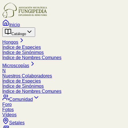
Inicio
Catálogo
Hongos
Índice de Especies
Índice de Sinónimos
Índice de Nombres Comunes
Microscopías
N
Nuestros Colaboradores
Índice de Especies
Índice de Sinónimos
Índice de Nombres Comunes
Comunidad
Foro
Fotos
Vídeos
Setales