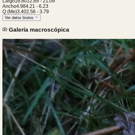
Largo
16.80
12.89
-
21.09
Ancho
4.98
4.21
-
6.23
Q (Me)
3.40
2.56
-
3.79
Ver datos brutos
Galería macroscópica