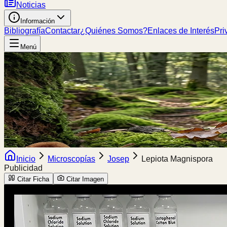
Noticias
Información
Bibliografía
Contactar
¿Quiénes Somos?
Enlaces de Interés
Pri
Menú
Inicio
Microscopías
Josep
Lepiota Magnispora
Publicidad
Citar Ficha
Citar Imagen