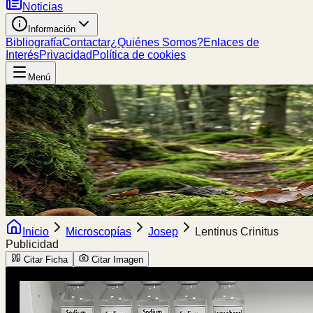
Noticias
Información
Bibliografía
Contactar
¿Quiénes Somos?
Enlaces de
Interés
Privacidad
Política de cookies
Menú
Inicio
Microscopías
Josep
Lentinus Crinitus
Publicidad
Citar Ficha
Citar Imagen