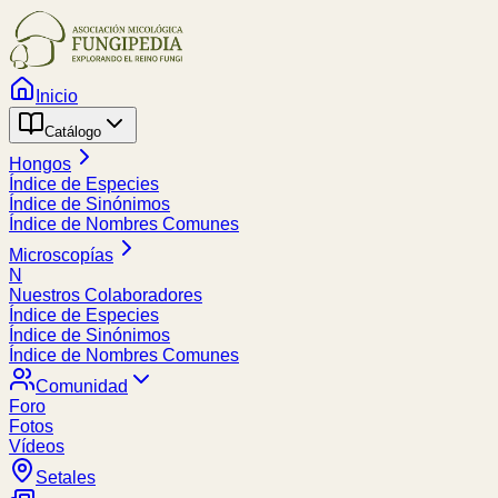
Inicio
Catálogo
Hongos
Índice de Especies
Índice de Sinónimos
Índice de Nombres Comunes
Microscopías
N
Nuestros Colaboradores
Índice de Especies
Índice de Sinónimos
Índice de Nombres Comunes
Comunidad
Foro
Fotos
Vídeos
Setales