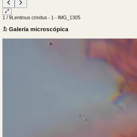
1
/
9
Lentinus crinitus - 1 - IMG_1305
Galería microscópica