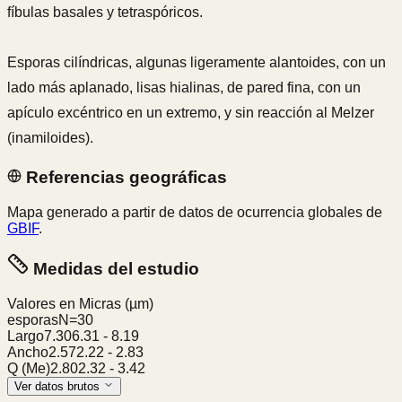
fíbulas basales y tetraspóricos.
Esporas cilíndricas, algunas ligeramente alantoides, con un
lado más aplanado, lisas hialinas, de pared fina, con un
apículo excéntrico en un extremo, y sin reacción al Melzer
(inamiloides).
Referencias geográficas
Mapa generado a partir de datos de ocurrencia globales de
GBIF
.
Medidas del estudio
Valores en Micras
(µm)
esporas
N=
30
Largo
7.30
6.31
-
8.19
Ancho
2.57
2.22
-
2.83
Q (Me)
2.80
2.32
-
3.42
Ver datos brutos