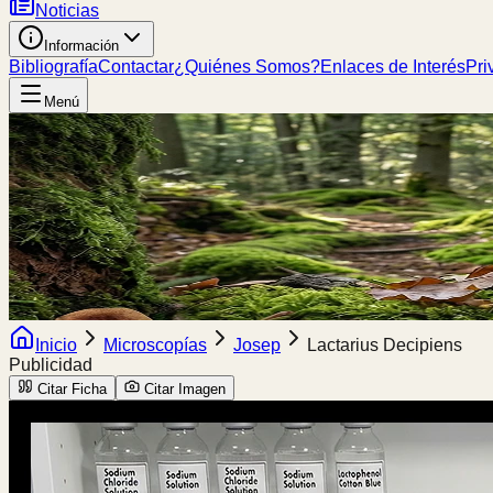
Noticias
Información
Bibliografía
Contactar
¿Quiénes Somos?
Enlaces de Interés
Pri
Menú
Inicio
Microscopías
Josep
Lactarius Decipiens
Publicidad
Citar Ficha
Citar Imagen