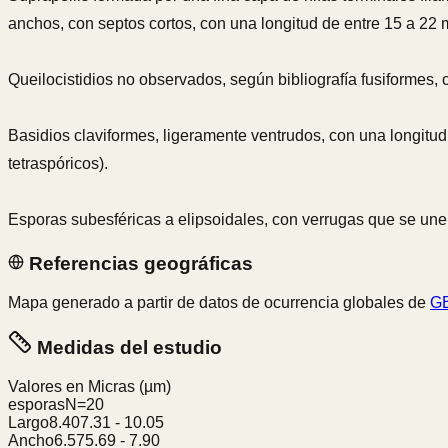
anchos, con septos cortos, con una longitud de entre 15 a 22 
Queilocistidios no observados, según bibliografía fusiformes, 
Basidios claviformes, ligeramente ventrudos, con una longitud
tetraspóricos).
Esporas subesféricas a elipsoidales, con verrugas que se unen
Referencias geográficas
Mapa generado a partir de datos de ocurrencia globales de
GB
Medidas del estudio
Valores en Micras
(µm)
esporas
N=
20
Largo
8.40
7.31
-
10.05
Ancho
6.57
5.69
-
7.90