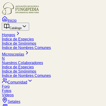
Inicio
Catálogo
Hongos
Índice de Especies
Índice de Sinónimos
Índice de Nombres Comunes
Microscopías
N
Nuestros Colaboradores
Índice de Especies
Índice de Sinónimos
Índice de Nombres Comunes
Comunidad
Foro
Fotos
Vídeos
Setales