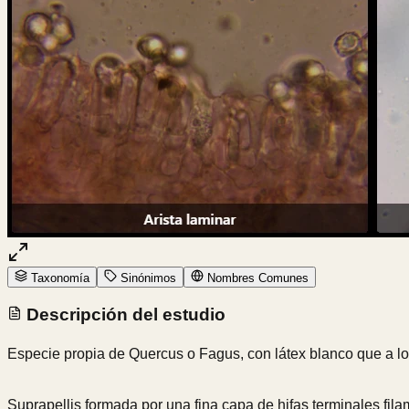
Taxonomía
Sinónimos
Nombres Comunes
Descripción del estudio
Especie propia de Quercus o Fagus, con látex blanco que a los
Suprapellis formada por una fina capa de hifas terminales fi