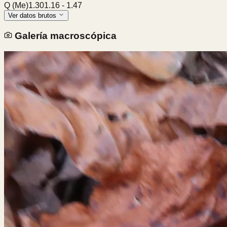
Q (Me)
1.30
1.16
-
1.47
Ver datos brutos
Galería macroscópica