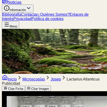
Noticias
Información
Bibliografía
Contactar
¿Quiénes Somos?
Enlaces de
Interés
Privacidad
Política de cookies
Menú
Inicio
Microscopías
Josep
Lactarius Atlanticus
Publicidad
Citar Ficha
Citar Imagen