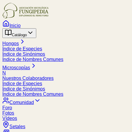
Inicio
Catálogo
Hongos
Índice de Especies
Índice de Sinónimos
Índice de Nombres Comunes
Microscopías
N
Nuestros Colaboradores
Índice de Especies
Índice de Sinónimos
Índice de Nombres Comunes
Comunidad
Foro
Fotos
Vídeos
Setales