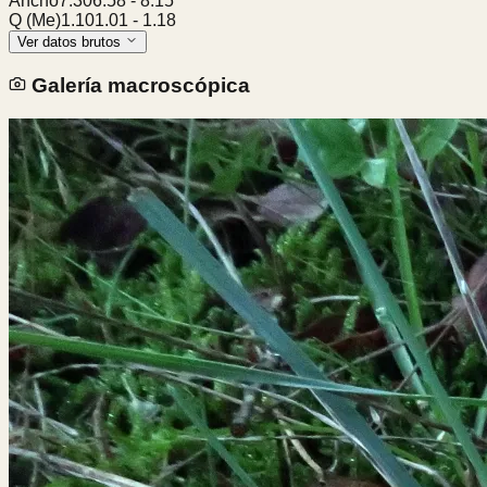
Ancho
7.30
6.58
-
8.15
Q (Me)
1.10
1.01
-
1.18
Ver datos brutos
Galería macroscópica