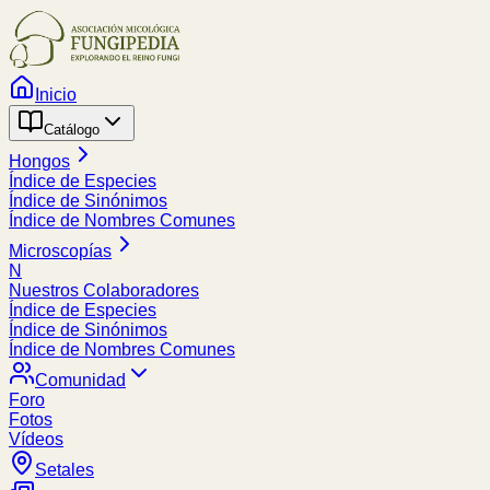
Inicio
Catálogo
Hongos
Índice de Especies
Índice de Sinónimos
Índice de Nombres Comunes
Microscopías
N
Nuestros Colaboradores
Índice de Especies
Índice de Sinónimos
Índice de Nombres Comunes
Comunidad
Foro
Fotos
Vídeos
Setales