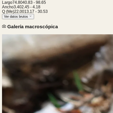
Largo
74.80
40.83
-
98.65
Ancho
3.40
2.45
-
4.18
Q (Me)
22.00
13.17
-
30.53
Ver datos brutos
Galería macroscópica