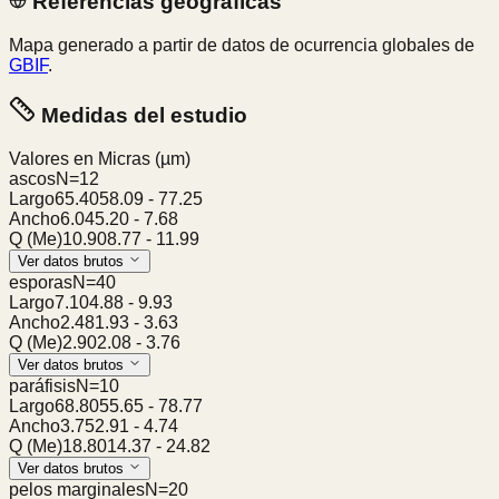
Referencias geográficas
Mapa generado a partir de datos de ocurrencia globales de
GBIF
.
Medidas del estudio
Valores en Micras
(µm)
ascos
N=
12
Largo
65.40
58.09
-
77.25
Ancho
6.04
5.20
-
7.68
Q (Me)
10.90
8.77
-
11.99
Ver datos brutos
esporas
N=
40
Largo
7.10
4.88
-
9.93
Ancho
2.48
1.93
-
3.63
Q (Me)
2.90
2.08
-
3.76
Ver datos brutos
paráfisis
N=
10
Largo
68.80
55.65
-
78.77
Ancho
3.75
2.91
-
4.74
Q (Me)
18.80
14.37
-
24.82
Ver datos brutos
pelos marginales
N=
20