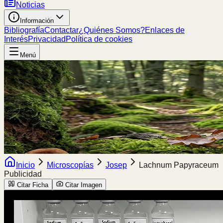
Noticias
Información
Bibliografía
Contactar
¿Quiénes Somos?
Enlaces de
Interés
Privacidad
Política de cookies
Menú
Inicio
Microscopías
Josep
Lachnum Papyraceum
Publicidad
Citar Ficha
Citar Imagen