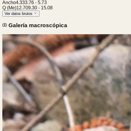
Ancho
4.33
3.76
-
5.73
Q (Me)
12.70
9.30
-
15.08
Ver datos brutos
Galería macroscópica