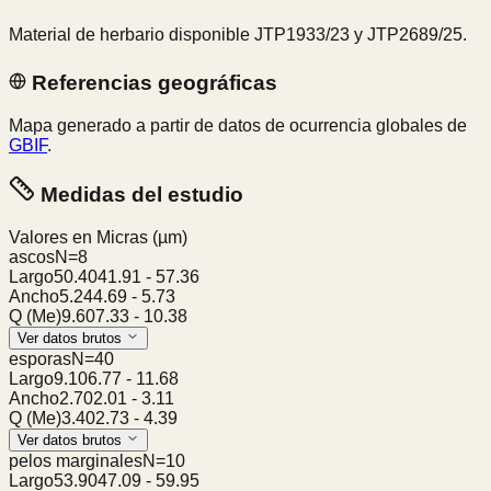
Material de herbario disponible JTP1933/23 y JTP2689/25.
Referencias geográficas
Mapa generado a partir de datos de ocurrencia globales de
GBIF
.
Medidas del estudio
Valores en Micras
(µm)
ascos
N=
8
Largo
50.40
41.91
-
57.36
Ancho
5.24
4.69
-
5.73
Q (Me)
9.60
7.33
-
10.38
Ver datos brutos
esporas
N=
40
Largo
9.10
6.77
-
11.68
Ancho
2.70
2.01
-
3.11
Q (Me)
3.40
2.73
-
4.39
Ver datos brutos
pelos marginales
N=
10
Largo
53.90
47.09
-
59.95