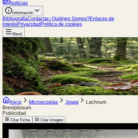
Noticias
Información
Bibliografía
Contactar
¿Quiénes Somos?
Enlaces de
Interés
Privacidad
Política de cookies
Menú
Inicio
Microscopías
Josep
Lachnum
Brevipilosum
Publicidad
Citar Ficha
Citar Imagen