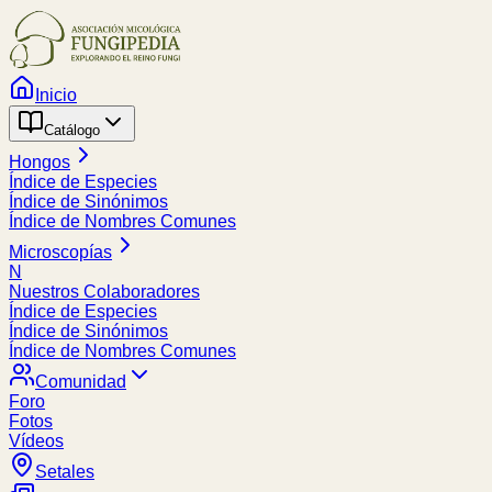
Inicio
Catálogo
Hongos
Índice de Especies
Índice de Sinónimos
Índice de Nombres Comunes
Microscopías
N
Nuestros Colaboradores
Índice de Especies
Índice de Sinónimos
Índice de Nombres Comunes
Comunidad
Foro
Fotos
Vídeos
Setales