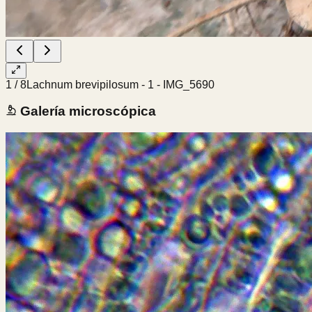
1
/
8
Lachnum brevipilosum - 1 - IMG_5690
Galería microscópica