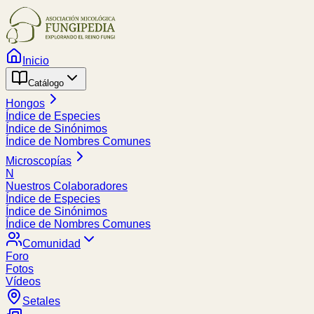
Inicio
Catálogo
Hongos
Índice de Especies
Índice de Sinónimos
Índice de Nombres Comunes
Microscopías
N
Nuestros Colaboradores
Índice de Especies
Índice de Sinónimos
Índice de Nombres Comunes
Comunidad
Foro
Fotos
Vídeos
Setales