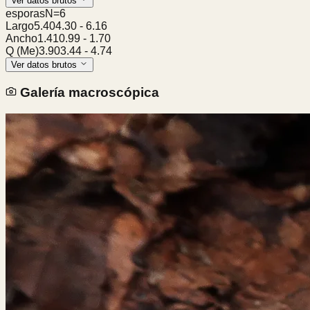
Ver datos brutos
esporas
N=
6
Largo
5.40
4.30
-
6.16
Ancho
1.41
0.99
-
1.70
Q (Me)
3.90
3.44
-
4.74
Ver datos brutos
Galería macroscópica