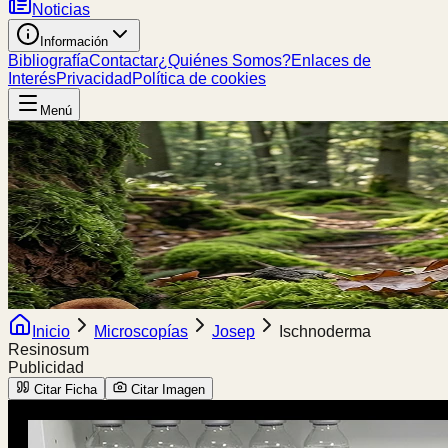
Noticias
Información
Bibliografía
Contactar
¿Quiénes Somos?
Enlaces de
Interés
Privacidad
Política de cookies
Menú
Inicio
Microscopías
Josep
Ischnoderma
Resinosum
Publicidad
Citar Ficha
Citar Imagen