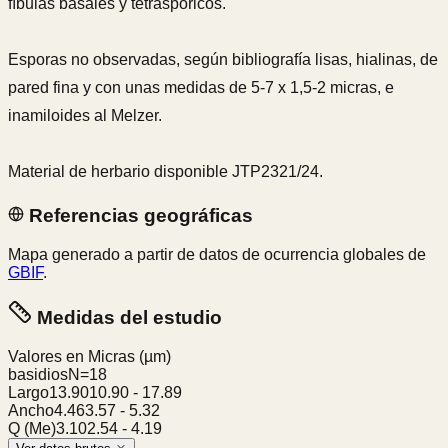
fíbulas basales y tetraspóricos.
Esporas no observadas, según bibliografía lisas, hialinas, de
pared fina y con unas medidas de 5-7 x 1,5-2 micras, e
inamiloides al Melzer.
Material de herbario disponible JTP2321/24.
Referencias geográficas
Mapa generado a partir de datos de ocurrencia globales de
GBIF
.
Medidas del estudio
Valores en Micras
(µm)
basidios
N=
18
Largo
13.90
10.90
-
17.89
Ancho
4.46
3.57
-
5.32
Q (Me)
3.10
2.54
-
4.19