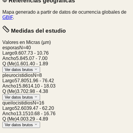
Referencias geográficas
Mapa generado a partir de datos de ocurrencia globales de
GBIF
.
Medidas del estudio
Valores en Micras
(µm)
esporas
N=
40
Largo
9.60
7.73
-
10.76
Ancho
5.84
5.07
-
7.00
Q (Me)
1.60
1.40
-
1.89
Ver datos brutos
pleurocistidios
N=
8
Largo
57.80
51.96
-
76.42
Ancho
15.86
14.10
-
18.03
Q (Me)
3.70
2.98
-
4.38
Ver datos brutos
queilocistidios
N=
16
Largo
52.60
39.47
-
62.20
Ancho
13.15
10.68
-
16.76
Q (Me)
4.00
3.29
-
4.89
Ver datos brutos