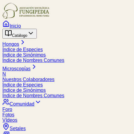
Inicio
Catálogo
Hongos
Índice de Especies
Índice de Sinónimos
Índice de Nombres Comunes
Microscopías
N
Nuestros Colaboradores
Índice de Especies
Índice de Sinónimos
Índice de Nombres Comunes
Comunidad
Foro
Fotos
Vídeos
Setales