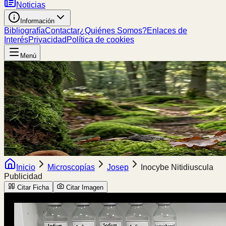
Noticias
Información
Bibliografía
Contactar
¿Quiénes Somos?
Enlaces de
Interés
Privacidad
Política de cookies
Menú
Inicio
Microscopías
Josep
Inocybe Nitidiuscula
Publicidad
Citar Ficha
Citar Imagen