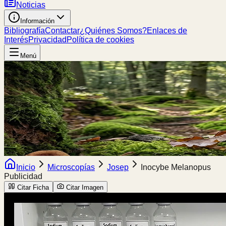
Noticias
Información
Bibliografía
Contactar
¿Quiénes Somos?
Enlaces de
Interés
Privacidad
Política de cookies
Menú
Inicio
Microscopías
Josep
Inocybe Melanopus
Publicidad
Citar Ficha
Citar Imagen