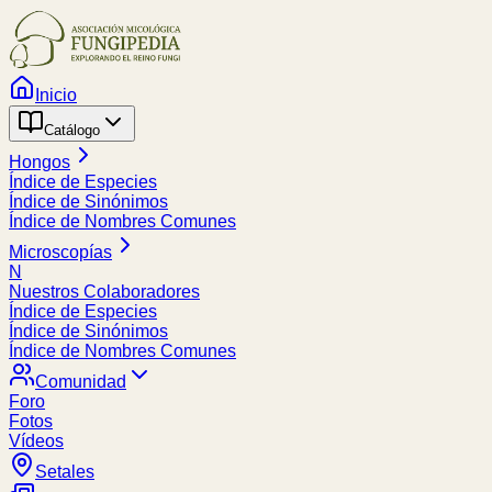
Inicio
Catálogo
Hongos
Índice de Especies
Índice de Sinónimos
Índice de Nombres Comunes
Microscopías
N
Nuestros Colaboradores
Índice de Especies
Índice de Sinónimos
Índice de Nombres Comunes
Comunidad
Foro
Fotos
Vídeos
Setales