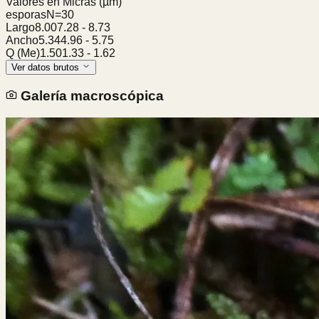
Valores en Micras
(µm)
esporas
N=
30
Largo
8.00
7.28
-
8.73
Ancho
5.34
4.96
-
5.75
Q (Me)
1.50
1.33
-
1.62
Ver datos brutos
Galería macroscópica