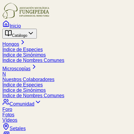
Inicio
Catálogo
Hongos
Índice de Especies
Índice de Sinónimos
Índice de Nombres Comunes
Microscopías
N
Nuestros Colaboradores
Índice de Especies
Índice de Sinónimos
Índice de Nombres Comunes
Comunidad
Foro
Fotos
Vídeos
Setales