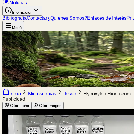
Noticias
Información
Bibliografía
Contactar
¿Quiénes Somos?
Enlaces de Interés
Pri
Menú
Inicio
Microscopías
Josep
Hypoxylon Hinnuleum
Publicidad
Citar Ficha
Citar Imagen