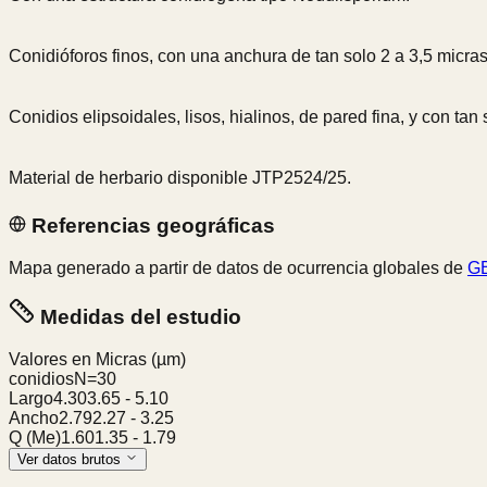
Conidióforos finos, con una anchura de tan solo 2 a 3,5 micras
Conidios elipsoidales, lisos, hialinos, de pared fina, y con t
Material de herbario disponible JTP2524/25.
Referencias geográficas
Mapa generado a partir de datos de ocurrencia globales de
GB
Medidas del estudio
Valores en Micras
(µm)
conidios
N=
30
Largo
4.30
3.65
-
5.10
Ancho
2.79
2.27
-
3.25
Q (Me)
1.60
1.35
-
1.79
Ver datos brutos