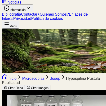
Noticias
Información
Bibliografía
Contactar
¿Quiénes Somos?
Enlaces de
Interés
Privacidad
Política de cookies
Menú
Inicio
Microscopías
Josep
Hypospilina Pustula
Publicidad
Citar Ficha
Citar Imagen