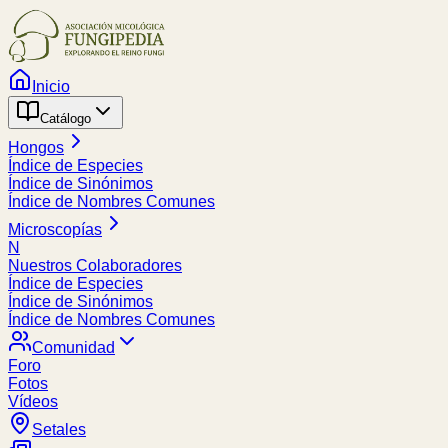
Inicio
Catálogo
Hongos
Índice de Especies
Índice de Sinónimos
Índice de Nombres Comunes
Microscopías
N
Nuestros Colaboradores
Índice de Especies
Índice de Sinónimos
Índice de Nombres Comunes
Comunidad
Foro
Fotos
Vídeos
Setales