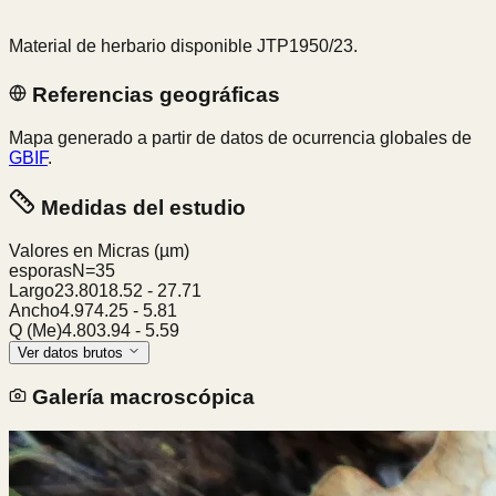
Material de herbario disponible JTP1950/23.
Referencias geográficas
Mapa generado a partir de datos de ocurrencia globales de
GBIF
.
Medidas del estudio
Valores en Micras
(µm)
esporas
N=
35
Largo
23.80
18.52
-
27.71
Ancho
4.97
4.25
-
5.81
Q (Me)
4.80
3.94
-
5.59
Ver datos brutos
Galería macroscópica