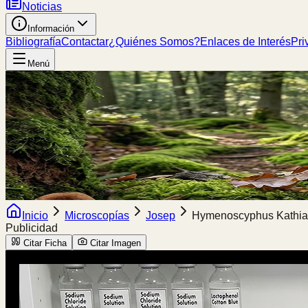
Noticias
Información
Bibliografía
Contactar
¿Quiénes Somos?
Enlaces de Interés
Pri
Menú
Inicio
Microscopías
Josep
Hymenoscyphus Kathi
Publicidad
Citar Ficha
Citar Imagen