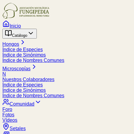
Inicio
Catálogo
Hongos
Índice de Especies
Índice de Sinónimos
Índice de Nombres Comunes
Microscopías
N
Nuestros Colaboradores
Índice de Especies
Índice de Sinónimos
Índice de Nombres Comunes
Comunidad
Foro
Fotos
Vídeos
Setales