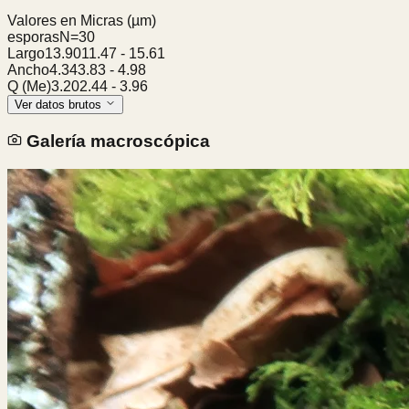
Valores en Micras
(µm)
esporas
N=
30
Largo
13.90
11.47
-
15.61
Ancho
4.34
3.83
-
4.98
Q (Me)
3.20
2.44
-
3.96
Ver datos brutos
Galería macroscópica