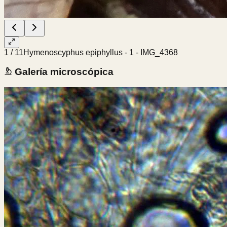
1
/
11
Hymenoscyphus epiphyllus - 1 - IMG_4368
Galería microscópica