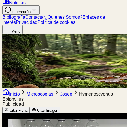
Noticias
Información
Bibliografía
Contactar
¿Quiénes Somos?
Enlaces de
Interés
Privacidad
Política de cookies
Menú
Inicio
Microscopías
Josep
Hymenoscyphus
Epiphyllus
Publicidad
Citar Ficha
Citar Imagen