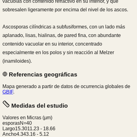
vacuolas con contenido refractivo en su interior, y que
sobresalen ligeramente por encima del nivel de los ascos.
Ascosporas cilíndricas a subfusiformes, con un lado más
aplanado, lisas, hialinas, de pared fina, con abundante
contenido vacuolar en su interior, concentrado
especialmente en los polos y sin reacción al Melzer
(inamiloides).
Referencias geográficas
Mapa generado a partir de datos de ocurrencia globales de
GBIF
.
Medidas del estudio
Valores en Micras
(µm)
esporas
N=
40
Largo
15.30
11.23
-
18.66
Ancho
4.34
3.16
-
5.12