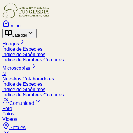
Inicio
Catálogo
Hongos
Índice de Especies
Índice de Sinónimos
Índice de Nombres Comunes
Microscopías
N
Nuestros Colaboradores
Índice de Especies
Índice de Sinónimos
Índice de Nombres Comunes
Comunidad
Foro
Fotos
Vídeos
Setales