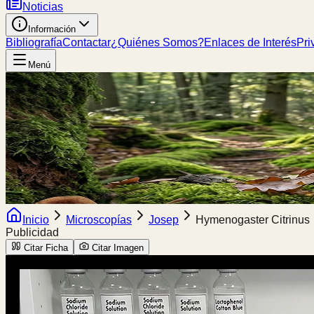
Noticias
Información
Bibliografía
Contactar
¿Quiénes Somos?
Enlaces de Interés
Pri
Menú
Inicio
Microscopías
Josep
Hymenogaster Citrinus
Publicidad
Citar Ficha
Citar Imagen