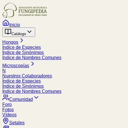
Inicio
Catálogo
Hongos
Índice de Especies
Índice de Sinónimos
Índice de Nombres Comunes
Microscopías
N
Nuestros Colaboradores
Índice de Especies
Índice de Sinónimos
Índice de Nombres Comunes
Comunidad
Foro
Fotos
Vídeos
Setales