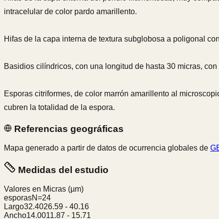
intracelular de color pardo amarillento.
Hifas de la capa interna de textura subglobosa a poligonal co
Basidios cilíndricos, con una longitud de hasta 30 micras, co
Esporas citriformes, de color marrón amarillento al microscop
cubren la totalidad de la espora.
Referencias geográficas
Mapa generado a partir de datos de ocurrencia globales de
GB
Medidas del estudio
Valores en Micras
(µm)
esporas
N=
24
Largo
32.40
26.59
-
40.16
Ancho
14.00
11.87
-
15.71