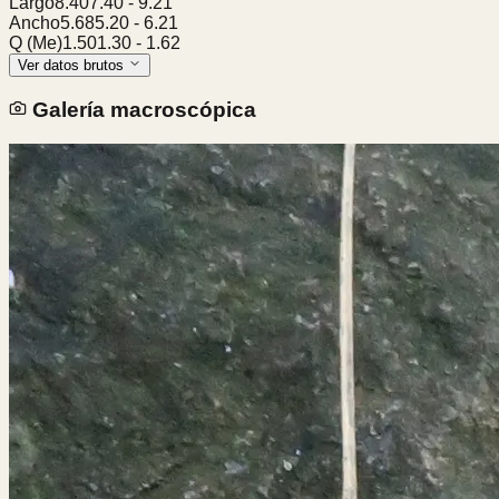
Largo
8.40
7.40
-
9.21
Ancho
5.68
5.20
-
6.21
Q (Me)
1.50
1.30
-
1.62
Ver datos brutos
Galería macroscópica