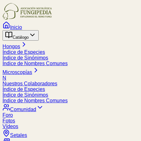
Inicio
Catálogo
Hongos
Índice de Especies
Índice de Sinónimos
Índice de Nombres Comunes
Microscopías
N
Nuestros Colaboradores
Índice de Especies
Índice de Sinónimos
Índice de Nombres Comunes
Comunidad
Foro
Fotos
Vídeos
Setales