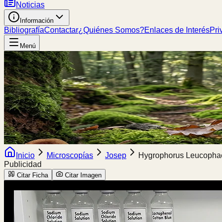
Noticias
Información
Bibliografía
Contactar
¿Quiénes Somos?
Enlaces de Interés
Pri
Menú
Inicio
Microscopías
Josep
Hygrophorus Leucophaeo
Publicidad
Citar Ficha
Citar Imagen