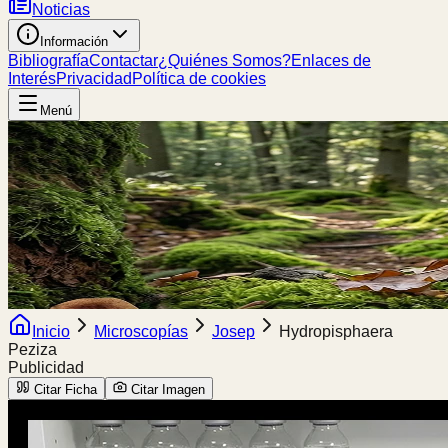
Noticias
Información
Bibliografía
Contactar
¿Quiénes Somos?
Enlaces de
Interés
Privacidad
Política de cookies
Menú
Inicio
Microscopías
Josep
Hydropisphaera
Peziza
Publicidad
Citar Ficha
Citar Imagen