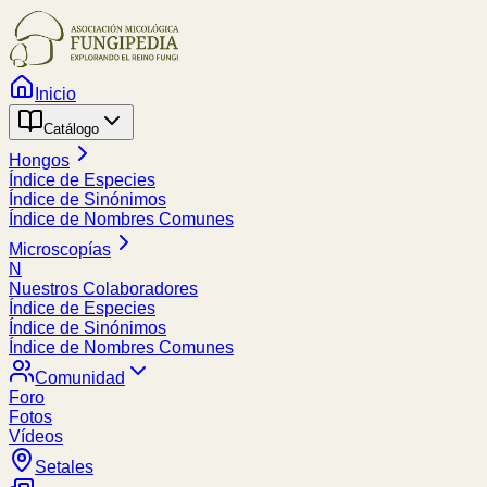
Inicio
Catálogo
Hongos
Índice de Especies
Índice de Sinónimos
Índice de Nombres Comunes
Microscopías
N
Nuestros Colaboradores
Índice de Especies
Índice de Sinónimos
Índice de Nombres Comunes
Comunidad
Foro
Fotos
Vídeos
Setales