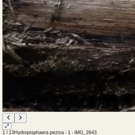
1
/
13
Hydropisphaera peziza - 1 - IMG_2643