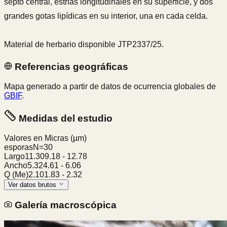
septo central, estrías longitudinales en su superficie, y dos
grandes gotas lipídicas en su interior, una en cada celda.
Material de herbario disponible JTP2337/25.
Referencias geográficas
Mapa generado a partir de datos de ocurrencia globales de
GBIF
.
Medidas del estudio
Valores en Micras
(µm)
esporas
N=
30
Largo
11.30
9.18
-
12.78
Ancho
5.32
4.61
-
6.06
Q (Me)
2.10
1.83
-
2.32
Ver datos brutos
Galería macroscópica