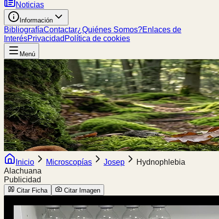
Noticias
Información
Bibliografía
Contactar
¿Quiénes Somos?
Enlaces de
Interés
Privacidad
Política de cookies
Menú
Inicio
Microscopías
Josep
Hydnophlebia
Alachuana
Publicidad
Citar Ficha
Citar Imagen