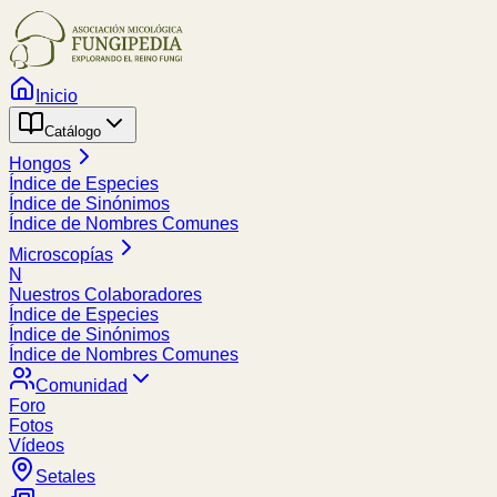
Inicio
Catálogo
Hongos
Índice de Especies
Índice de Sinónimos
Índice de Nombres Comunes
Microscopías
N
Nuestros Colaboradores
Índice de Especies
Índice de Sinónimos
Índice de Nombres Comunes
Comunidad
Foro
Fotos
Vídeos
Setales