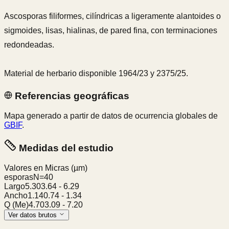
Ascosporas filiformes, cilíndricas a ligeramente alantoides o
sigmoides, lisas, hialinas, de pared fina, con terminaciones
redondeadas.
Material de herbario disponible 1964/23 y 2375/25.
Referencias geográficas
Mapa generado a partir de datos de ocurrencia globales de
GBIF
.
Medidas del estudio
Valores en Micras
(µm)
esporas
N=
40
Largo
5.30
3.64
-
6.29
Ancho
1.14
0.74
-
1.34
Q (Me)
4.70
3.09
-
7.20
Ver datos brutos