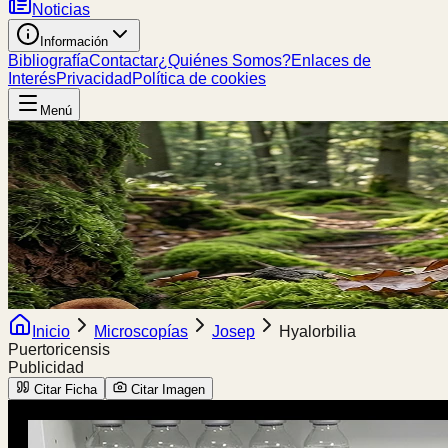
Noticias
Información
Bibliografía
Contactar
¿Quiénes Somos?
Enlaces de
Interés
Privacidad
Política de cookies
Menú
Inicio
Microscopías
Josep
Hyalorbilia
Puertoricensis
Publicidad
Citar Ficha
Citar Imagen