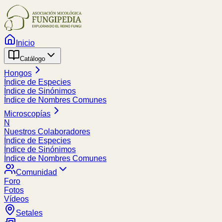
Inicio
Catálogo
Hongos
Índice de Especies
Índice de Sinónimos
Índice de Nombres Comunes
Microscopías
N
Nuestros Colaboradores
Índice de Especies
Índice de Sinónimos
Índice de Nombres Comunes
Comunidad
Foro
Fotos
Vídeos
Setales