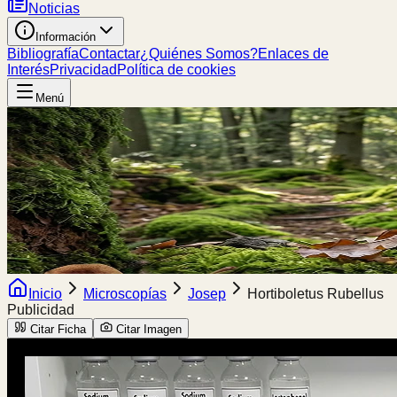
Noticias
Información
Bibliografía
Contactar
¿Quiénes Somos?
Enlaces de
Interés
Privacidad
Política de cookies
Menú
Inicio
Microscopías
Josep
Hortiboletus Rubellus
Publicidad
Citar Ficha
Citar Imagen