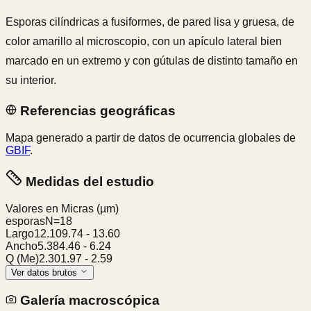
Esporas cilíndricas a fusiformes, de pared lisa y gruesa, de
color amarillo al microscopio, con un apículo lateral bien
marcado en un extremo y con gútulas de distinto tamaño en
su interior.
Referencias geográficas
Mapa generado a partir de datos de ocurrencia globales de
GBIF
.
Medidas del estudio
Valores en Micras
(µm)
esporas
N=
18
Largo
12.10
9.74
-
13.60
Ancho
5.38
4.46
-
6.24
Q (Me)
2.30
1.97
-
2.59
Ver datos brutos
Galería macroscópica