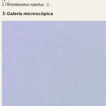
1
/
6
Hortiboletus rubellus - 1 -
Galería microscópica