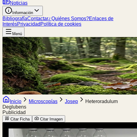
Noticias
Información
Bibliografía
Contactar
¿Quiénes Somos?
Enlaces de
Interés
Privacidad
Política de cookies
Menú
Inicio
Microscopías
Josep
Heteroradulum
Deglubens
Publicidad
Citar Ficha
Citar Imagen