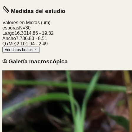
Medidas del estudio
Valores en Micras
(µm)
esporas
N=
30
Largo
16.30
14.86
-
19.32
Ancho
7.73
6.83
-
8.51
Q (Me)
2.10
1.94
-
2.49
Ver datos brutos
Galería macroscópica