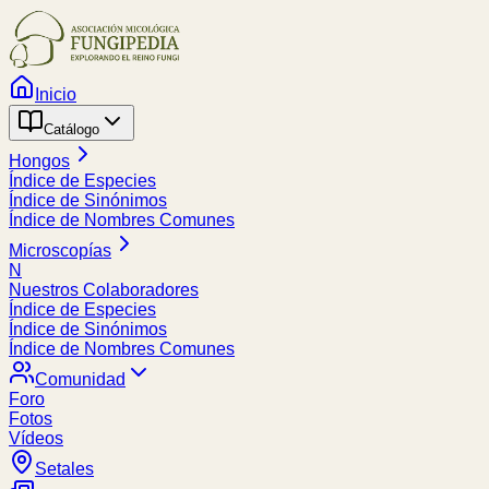
Inicio
Catálogo
Hongos
Índice de Especies
Índice de Sinónimos
Índice de Nombres Comunes
Microscopías
N
Nuestros Colaboradores
Índice de Especies
Índice de Sinónimos
Índice de Nombres Comunes
Comunidad
Foro
Fotos
Vídeos
Setales