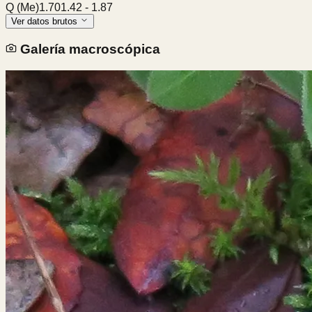
Q (Me)
1.70
1.42
-
1.87
Ver datos brutos
Galería macroscópica