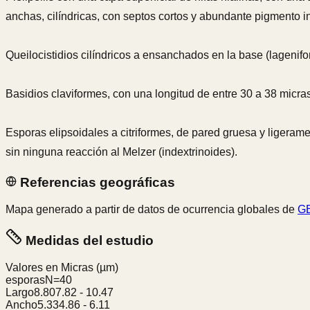
anchas, cilíndricas, con septos cortos y abundante pigmento int
Queilocistidios cilíndricos a ensanchados en la base (lagenif
Basidios claviformes, con una longitud de entre 30 a 38 micras
Esporas elipsoidales a citriformes, de pared gruesa y ligeram
sin ninguna reacción al Melzer (indextrinoides).
Referencias geográficas
Mapa generado a partir de datos de ocurrencia globales de
GB
Medidas del estudio
Valores en Micras
(µm)
esporas
N=
40
Largo
8.80
7.82
-
10.47
Ancho
5.33
4.86
-
6.11