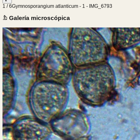
1
/
6
Gymnosporangium atlanticum - 1 - IMG_6793
Galería microscópica