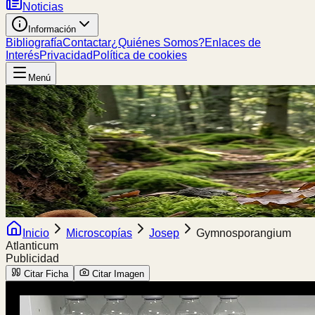
Noticias
Información
Bibliografía
Contactar
¿Quiénes Somos?
Enlaces de
Interés
Privacidad
Política de cookies
Menú
Inicio
Microscopías
Josep
Gymnosporangium
Atlanticum
Publicidad
Citar Ficha
Citar Imagen