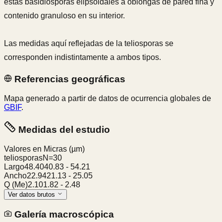
estas basidiosporas elipsoidales a oblongas de pared fina y
contenido granuloso en su interior.
Las medidas aquí reflejadas de la teliosporas se
corresponden indistintamente a ambos tipos.
Referencias geográficas
Mapa generado a partir de datos de ocurrencia globales de
GBIF
.
Medidas del estudio
Valores en Micras
(µm)
teliosporas
N=
30
Largo
48.40
40.83
-
54.21
Ancho
22.94
21.13
-
25.05
Q (Me)
2.10
1.82
-
2.48
Ver datos brutos
Galería macroscópica