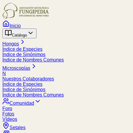
Inicio
Catálogo
Hongos
Índice de Especies
Índice de Sinónimos
Índice de Nombres Comunes
Microscopías
N
Nuestros Colaboradores
Índice de Especies
Índice de Sinónimos
Índice de Nombres Comunes
Comunidad
Foro
Fotos
Vídeos
Setales