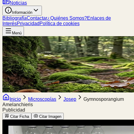
Noticias
Información
Bibliografía
Contactar
¿Quiénes Somos?
Enlaces de
Interés
Privacidad
Política de cookies
Menú
Inicio
Microscopías
Josep
Gymnosporangium
Amelanchieris
Publicidad
Citar Ficha
Citar Imagen