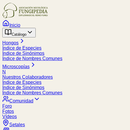
Inicio
Catálogo
Hongos
Índice de Especies
Índice de Sinónimos
Índice de Nombres Comunes
Microscopías
N
Nuestros Colaboradores
Índice de Especies
Índice de Sinónimos
Índice de Nombres Comunes
Comunidad
Foro
Fotos
Vídeos
Setales