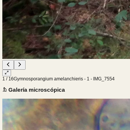
1
/
16
Gymnosporangium amelanchieris - 1 - IMG_7554
Galería microscópica