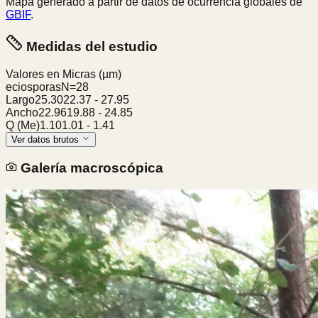
Mapa generado a partir de datos de ocurrencia globales de
GBIF
.
Medidas del estudio
Valores en Micras
(µm)
eciosporas
N=
28
Largo
25.30
22.37
-
27.95
Ancho
22.96
19.88
-
24.85
Q (Me)
1.10
1.01
-
1.41
Ver datos brutos
Galería macroscópica