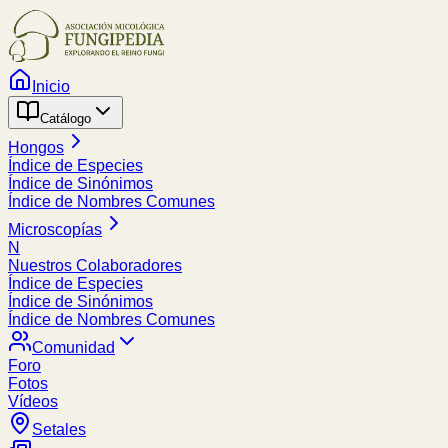
Inicio
Catálogo
Hongos
Índice de Especies
Índice de Sinónimos
Índice de Nombres Comunes
Microscopías
N
Nuestros Colaboradores
Índice de Especies
Índice de Sinónimos
Índice de Nombres Comunes
Comunidad
Foro
Fotos
Vídeos
Setales