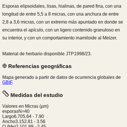
Esporas elipsoidales, lisas, hialinas, de pared fina, con una
longitud de entre 5,5 a 8 micras, con una anchura de entre
2,8 a 3,6 micras, con un extremo más apuntado en donde se
encuentra el apículo, con un ligero contenido granuloso en
su interior, y con un comportamiento inamiloide al Melzer.
Material de herbario disponible JTP1998/23.
Referencias geográficas
Mapa generado a partir de datos de ocurrencia globales de
GBIF
.
Medidas del estudio
Valores en Micras
(µm)
esporas
N=
40
Largo
6.70
5.64
-
7.90
Ancho
3.15
2.81
-
3.56
Q (Me)
2.10
1.89
-
2.45