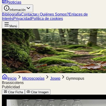
Noticias
Información
Bibliografía
Contactar
¿Quiénes Somos?
Enlaces de
Interés
Privacidad
Política de cookies
Menú
Inicio
Microscopías
Josep
Gymnopus
Brassicolens
Publicidad
Citar Ficha
Citar Imagen