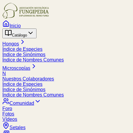
Inicio
Catálogo
Hongos
Índice de Especies
Índice de Sinónimos
Índice de Nombres Comunes
Microscopías
N
Nuestros Colaboradores
Índice de Especies
Índice de Sinónimos
Índice de Nombres Comunes
Comunidad
Foro
Fotos
Vídeos
Setales