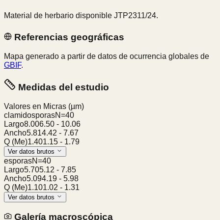
Material de herbario disponible JTP2311/24.
Referencias geográficas
Mapa generado a partir de datos de ocurrencia globales de
GBIF
.
Medidas del estudio
Valores en Micras
(µm)
clamidosporas
N=
40
Largo
8.00
6.50
-
10.06
Ancho
5.81
4.42
-
7.67
Q (Me)
1.40
1.15
-
1.79
Ver datos brutos
esporas
N=
40
Largo
5.70
5.12
-
7.85
Ancho
5.09
4.19
-
5.98
Q (Me)
1.10
1.02
-
1.31
Ver datos brutos
Galería macroscópica