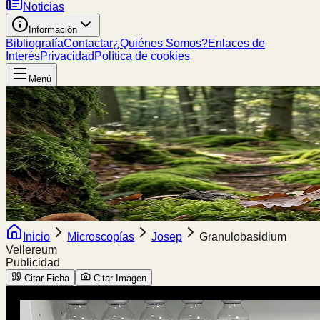
Noticias
Información
Bibliografía
Contactar
¿Quiénes Somos?
Enlaces de
Interés
Privacidad
Política de cookies
Menú
Inicio
Microscopías
Josep
Granulobasidium
Vellereum
Publicidad
Citar Ficha
Citar Imagen