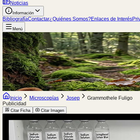
Noticias
Información
Bibliografía
Contactar
¿Quiénes Somos?
Enlaces de Interés
Pri
Menú
Inicio
Microscopías
Josep
Grammothele Fuligo
Publicidad
Citar Ficha
Citar Imagen