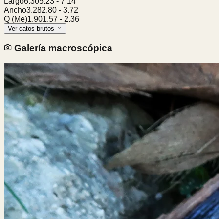
Largo
6.30
5.23
-
7.14
Ancho
3.28
2.80
-
3.72
Q (Me)
1.90
1.57
-
2.36
Ver datos brutos
Galería macroscópica