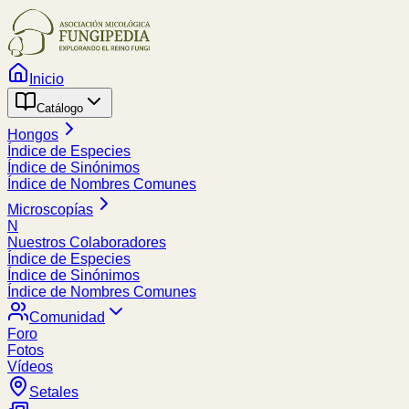
Inicio
Catálogo
Hongos
Índice de Especies
Índice de Sinónimos
Índice de Nombres Comunes
Microscopías
N
Nuestros Colaboradores
Índice de Especies
Índice de Sinónimos
Índice de Nombres Comunes
Comunidad
Foro
Fotos
Vídeos
Setales