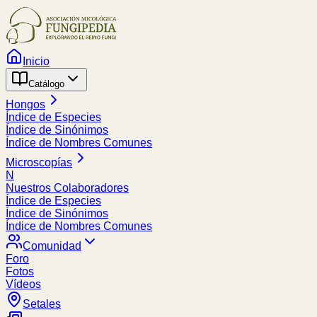
Inicio
Catálogo
Hongos
Índice de Especies
Índice de Sinónimos
Índice de Nombres Comunes
Microscopías
N
Nuestros Colaboradores
Índice de Especies
Índice de Sinónimos
Índice de Nombres Comunes
Comunidad
Foro
Fotos
Vídeos
Setales