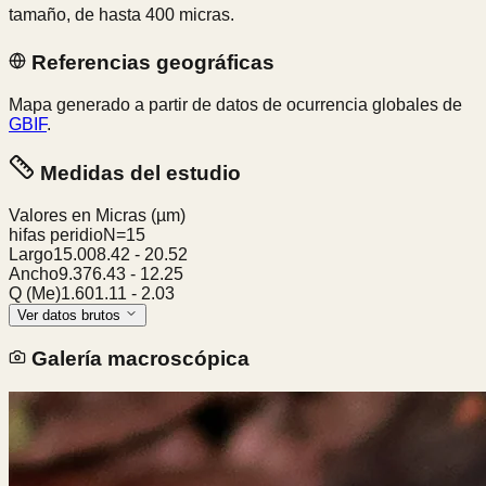
tamaño, de hasta 400 micras.
Referencias geográficas
Mapa generado a partir de datos de ocurrencia globales de
GBIF
.
Medidas del estudio
Valores en Micras
(µm)
hifas peridio
N=
15
Largo
15.00
8.42
-
20.52
Ancho
9.37
6.43
-
12.25
Q (Me)
1.60
1.11
-
2.03
Ver datos brutos
Galería macroscópica