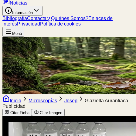
Noticias
Información
Bibliografía
Contactar
¿Quiénes Somos?
Enlaces de
Interés
Privacidad
Política de cookies
Menú
Inicio
Microscopías
Josep
Glaziella Aurantiaca
Publicidad
Citar Ficha
Citar Imagen