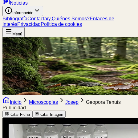
Noticias
Información
Bibliografía
Contactar
¿Quiénes Somos?
Enlaces de
Interés
Privacidad
Política de cookies
Menú
Inicio
Microscopías
Josep
Geopora Tenuis
Publicidad
Citar Ficha
Citar Imagen