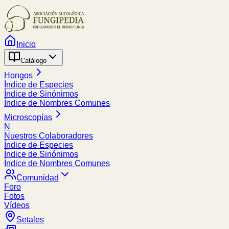
Inicio
Catálogo
Hongos
Índice de Especies
Índice de Sinónimos
Índice de Nombres Comunes
Microscopías
N
Nuestros Colaboradores
Índice de Especies
Índice de Sinónimos
Índice de Nombres Comunes
Comunidad
Foro
Fotos
Vídeos
Setales