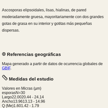
Ascosporas elipsoidales, lisas, hialinas, de pared
moderadamente gruesa, mayoritariamente con dos grandes
gotas de grasa en su interior y gotitas más pequeñas
dispersas.
Referencias geográficas
Mapa generado a partir de datos de ocurrencia globales de
GBIF
.
Medidas del estudio
Valores en Micras
(µm)
esporas
N=
30
Largo
22.00
20.44
-
24.14
Ancho
13.96
13.13
-
14.96
Q (Me)
1.60
1.42
-
1.79