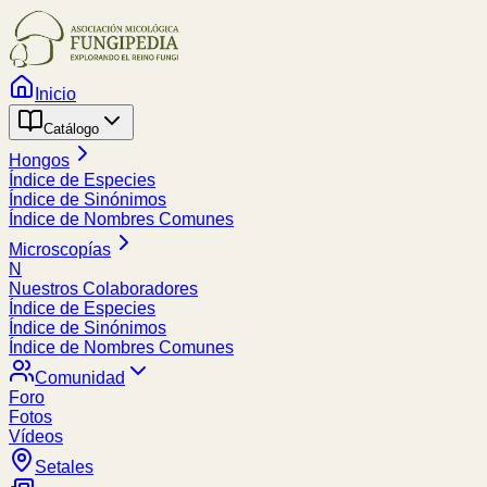
Inicio
Catálogo
Hongos
Índice de Especies
Índice de Sinónimos
Índice de Nombres Comunes
Microscopías
N
Nuestros Colaboradores
Índice de Especies
Índice de Sinónimos
Índice de Nombres Comunes
Comunidad
Foro
Fotos
Vídeos
Setales