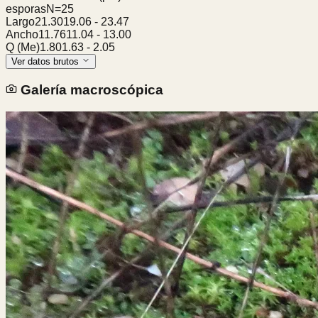
esporas
N=
25
Largo
21.30
19.06
-
23.47
Ancho
11.76
11.04
-
13.00
Q (Me)
1.80
1.63
-
2.05
Ver datos brutos
Galería macroscópica