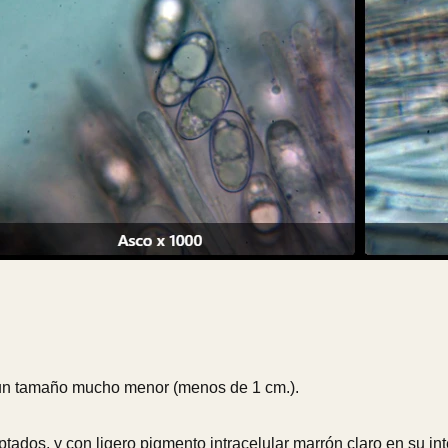
 un tamaño mucho menor (menos de 1 cm.).
tados, y con ligero pigmento intracelular marrón claro en su inte