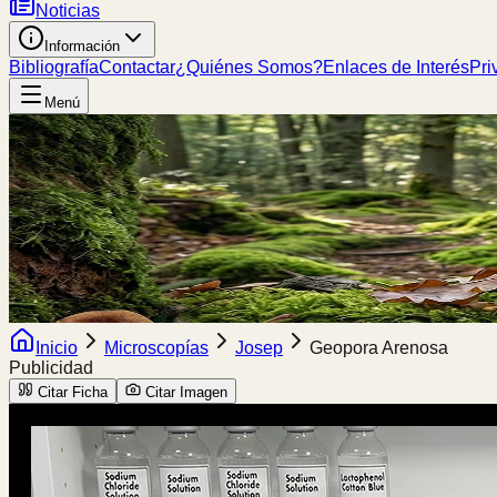
Noticias
Información
Bibliografía
Contactar
¿Quiénes Somos?
Enlaces de Interés
Pri
Menú
Inicio
Microscopías
Josep
Geopora Arenosa
Publicidad
Citar Ficha
Citar Imagen