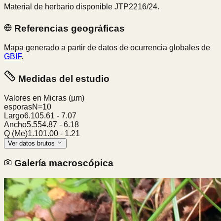
Material de herbario disponible JTP2216/24.
Referencias geográficas
Mapa generado a partir de datos de ocurrencia globales de
GBIF
.
Medidas del estudio
Valores en Micras
(µm)
esporas
N=
10
Largo
6.10
5.61
-
7.07
Ancho
5.55
4.87
-
6.18
Q (Me)
1.10
1.00
-
1.21
Ver datos brutos
Galería macroscópica