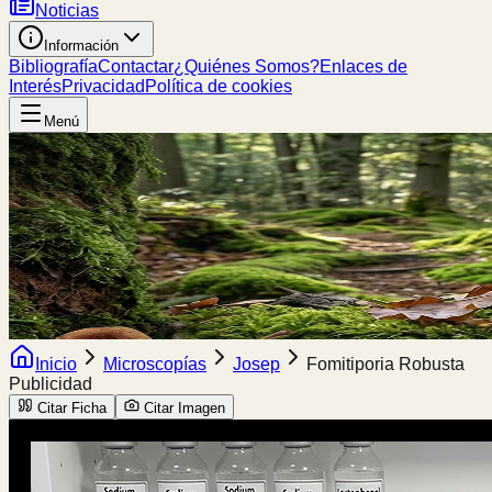
Noticias
Información
Bibliografía
Contactar
¿Quiénes Somos?
Enlaces de
Interés
Privacidad
Política de cookies
Menú
Inicio
Microscopías
Josep
Fomitiporia Robusta
Publicidad
Citar Ficha
Citar Imagen