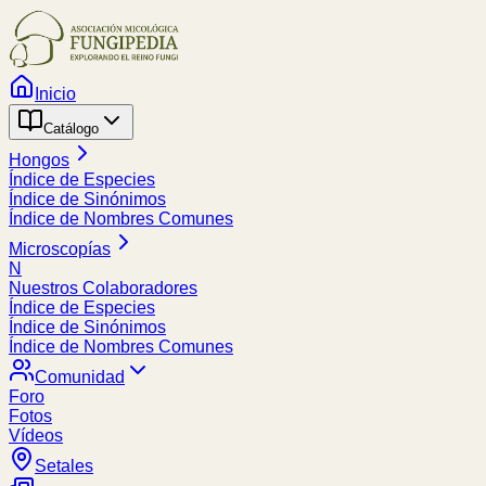
Inicio
Catálogo
Hongos
Índice de Especies
Índice de Sinónimos
Índice de Nombres Comunes
Microscopías
N
Nuestros Colaboradores
Índice de Especies
Índice de Sinónimos
Índice de Nombres Comunes
Comunidad
Foro
Fotos
Vídeos
Setales